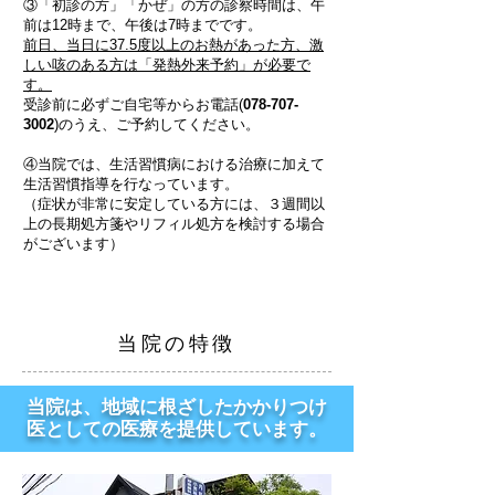
③「初診の方」「かぜ」の方の診察時間は、午
前は12時まで、午後は7時までです。
前日、当日に37.5度以上のお熱があった方、激
しい咳のある方は「発熱外来予約」が必要で
す。
受診前に必ずご自宅等からお電話(
078-707-
3002
)のうえ、ご予約してください。
④当院では、生活習慣病における治療に加えて
生活習慣指導を行なっています。
（症状が非常に安定している方には、３週間以
上の長期処方箋やリフィル処方を検討する場合
がございます）
当院の特徴
当院は、地域に根ざしたかかりつけ
医としての医療を提供しています。