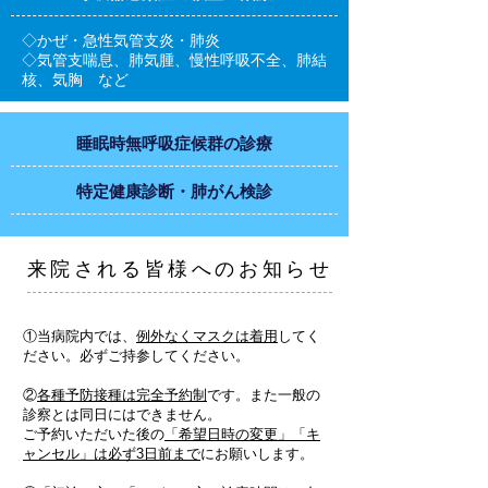
◇かぜ・急性気管支炎・肺炎
◇気管支喘息、肺気腫、慢性呼吸不全、肺結
核、気胸 など
睡眠時無呼吸症候群の診療
特定健康診断・肺がん検診
​来院される皆様へのお知らせ
①当病院内では、
例外なくマスクは着用
してく
ださい。必ずご持参してください。
②
各種予防接種は完全予約制
です。また一般の
診察とは同日にはできません。
ご予約いただいた後の
「希望日時の変更」「キ
ャンセル」は必ず3日前まで
にお願いします。