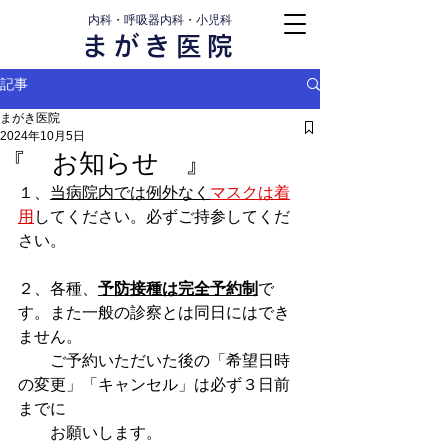
内科・呼吸器内科・小児科
まがき医院
記事
まがき医院
2024年10月5日
『 お知らせ 』
１、
当
病院内では例外なく
マスクは着
用
してください。必ずご持参してくだ
さい。
２、各種、
予防接種は完全予約制
で
す。また一般の診察とは同日にはでき
ません。
　　ご予約いただいた後の「希望日時
の変更」「キャンセル」は必ず３日前
までに
　　お願いします。