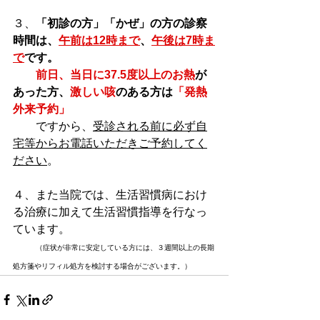
３、
「初診の方」「かぜ」の方の診察
時間は、
午前は12時まで
、
午後は7時ま
で
です。
前日、当日に37.5度以上のお熱
が
あった方、
激しい咳
のある方は
「発熱
外来予約」
ですから、
受診される前に必ず自
宅等からお電話いただきご予約してく
ださい
。
４、また当院では、生活習慣病におけ
る治療に加えて生活習慣指導を行なっ
ています。
（症状が非常に安定している方には、３週間以上の長期
処方箋やリフィル処方を検討する場合がございます。）