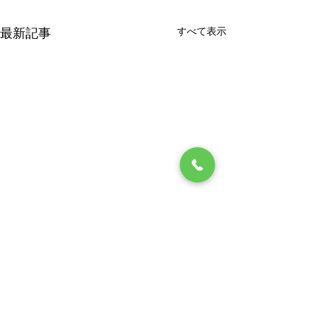
すべて表示
最新記事
2026年6月 休診日のお知
ゴールデンウィ
らせ
察スケジュール
平素より当院をご利用いただ
平素より当院をご
コメント
きありがとうございます。
きありがとうござ